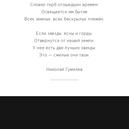
Словно герб отошедших времён.
Освящается им бытие
Всех земных, всех бескрылых племён.
Если звёзды, ясны и горды,
Отвернутся от нашей земли,
У нее есть две лучших звезды:
Это — смелые очи твои.
Николай Гумилев