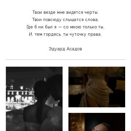
Твои везде мне видятся черты,
Твои повсюду слышатся слова,
Где б ни был я — со мною только ты,
И, тем гордясь, ты чуточку права.
Эдуард Асадов