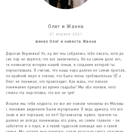
О
лег и Жанна
21 апреля 202
1
жених Олег и невеста Жанна
Дорогая Вероника! Ух, ну вот мы собрались тебе писать, хотя до
сих пор не верится, что все закончилось. Но на самом деле нет,
тк начинается история нашей семьи, в создании которой ты
поучаствовала.
Я считаю, что наша пара далеко не самая простая,
по крайней мере я считаю, что была очень требовательна 🤣 а
Олег не понимал, что происходит. Как жаль, что полное
понимание пришло во время свадьбы! Мы оба поняли, чего
стоила эта подготовка, что все не зря!
Искали мы тебя недолго, но все же поиски человека из Москвы
с похожим видением были муторными. Я ведь думала, что все
знаю и все порешаю, но нет! Организатор нужен, причем ты
далеко не всегда понимаешь его роль, но самое главное - он
заботится и о паре, и о твоей чудесной команде как о своей
семье.
Мы хотели еще отметить, какая классная смета, красивая,