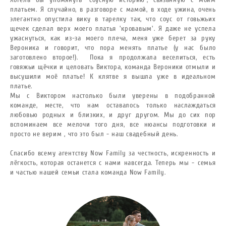
платьем. Я случайно, в разговоре с мамой, в ходе ужина, очень
элегантно опустила вику в тарелку так, что соус от говьжьих
щечек сделал верх моего платья 'кровавым'. Я даже не успела
ужаснуться, как из-за моего плеча, меня уже берет за руку
Вероника и говорит, что пора менять платье (у нас было
заготовлено второе!).
Пока я продолжала веселиться, есть
говяжьи щёчки и целовать Виктора, команда Вероники отмыли и
высушили моё платье! К клятве я вышла уже в идеальном
платье.
Мы с Виктором настолько были уверены в подобранной
команде, месте, что нам оставалось только наслаждаться
любовью родных и близких, и друг другом. Мы до сих пор
вспоминаем все мелочи того дня, все нюансы подготовки и
просто не верим , что это был - наш свадебный день.
Спасибо всему агентству Now Family за честность, искренность и
лёгкость, которая останется с нами навсегда. Теперь мы - семья
и частью нашей семьи стала команда Now Family.