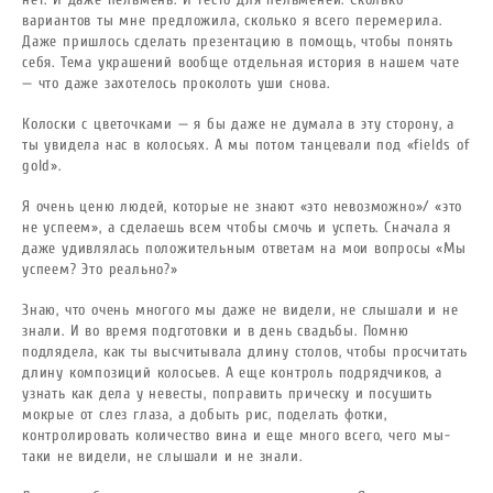
вариантов ты мне предложила, сколько я всего перемерила.
Даже пришлось сделать презентацию в помощь, чтобы понять
себя. Тема украшений вообще отдельная история в нашем чате
— что даже захотелось проколоть уши снова.
Колоски с цветочками — я бы даже не думала в эту сторону, а
ты увидела нас в колосьях. А мы потом танцевали под «fields of
gold».
Я очень ценю людей, которые не знают «это невозможно»/ «это
не успеем», а сделаешь всем чтобы смочь и успеть. Сначала я
даже удивлялась положительным ответам на мои вопросы «Мы
успеем? Это реально?»
Знаю, что очень многого мы даже не видели, не слышали и не
знали. И во время подготовки и в день свадьбы. Помню
подлядела, как ты высчитывала длину столов, чтобы просчитать
длину композиций колосьев. А еще контроль подрядчиков, а
узнать как дела у невесты, поправить прическу и посушить
мокрые от слез глаза, а добыть рис, поделать фотки,
контролировать количество вина и еще много всего, чего мы-
таки не видели, не слышали и не знали.