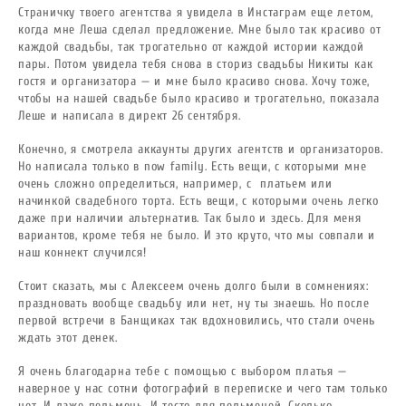
Страничку твоего агентства я увидела в Инстаграм еще летом,
когда мне Леша сделал предложение. Мне было так красиво от
каждой свадьбы, так трогательно от каждой истории каждой
пары. Потом увидела тебя снова в сториз свадьбы Никиты как
гостя и организатора — и мне было красиво снова. Хочу тоже,
чтобы на нашей свадьбе было красиво и трогательно, показала
Леше и написала в директ 26 сентября.
Конечно, я смотрела аккаунты других агентств и организаторов.
Но написала только в now family. Есть вещи, с которыми мне
очень сложно определиться, например, с платьем или
начинкой свадебного торта. Есть вещи, с которыми очень легко
даже при наличии альтернатив. Так было и здесь. Для меня
вариантов, кроме тебя не было. И это круто, что мы совпали и
наш коннект случился!
Стоит сказать, мы с Алексеем очень долго были в сомнениях:
праздновать вообще свадьбу или нет, ну ты знаешь. Но после
первой встречи в Банщиках так вдохновились, что стали очень
ждать этот денек.
Я очень благодарна тебе с помощью с выбором платья —
наверное у нас сотни фотографий в переписке и чего там только
нет. И даже пельмень. И тесто для пельменей. Сколько