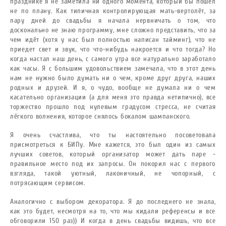
празднике я не заметила ни одного момента, который бы пошёл
не по плану. Как типичная контролирующая мать-вертолёт, за
пару дней до свадьбы я начала нервничать о том, что
досконально не знаю программу, мне сложно представить, что за
чем идёт (хотя у нас был полностью написан тайминг), что не
приедет свет и звук, что что-нибудь накроется и что тогда? Но
когда настал наш день, с самого утра все натурально заработало
как часы. Я с большим удовольствием замечала, что в этот день
нам не нужно было думать ни о чем, кроме друг друга, наших
родных и друзей. И я, о чудо, вообще не думала ни о чем
касательно организации (а для меня это правда нетипично), все
торжество прошло под нулевым градусом стресса, не считая
лёгкого волнения, которое снялось бокалом шампанского.
Я очень счастлива, что ты настоятельно посоветовала
присмотреться к БИПу. Мне кажется, это был один из самых
лучших советов, который организатор может дать паре -
правильное место под их запросы. Он покорил нас с первого
взгляда, такой уютный, лаконичный, не чопорный, с
потрясающим сервисом.
Аналогично с выбором декоратора. Я до последнего не знала,
как это будет, несмотря на то, что мы кидали референсы и все
обговорили 150 раз)) И когда в день свадьбы видишь, что все