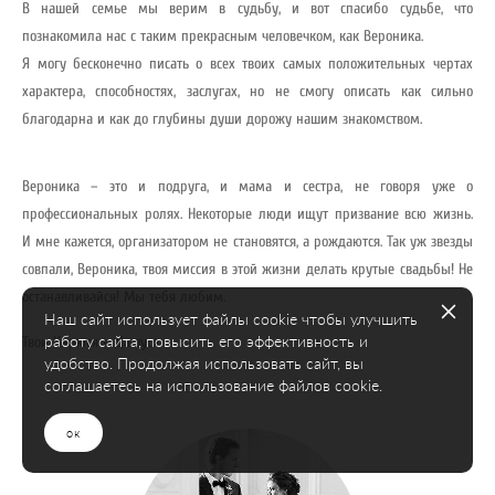
В нашей семье мы верим в судьбу, и вот спасибо судьбе, что
познакомила нас с таким прекрасным человечком, как Вероника.
Я могу бесконечно писать о всех твоих самых положительных чертах
характера, способностях, заслугах, но не смогу описать как сильно
благодарна и как до глубины души дорожу нашим знакомством.
Вероника – это и подруга, и мама и сестра,
не говоря уже о
профессиональных ролях. Некоторые люди ищут призвание всю жизнь.
И мне кажется, организатором не становятся, а рождаются. Так уж звезды
совпали, Вероника, твоя миссия в этой жизни делать крутые свадьбы! Не
останавливайся! Мы тебя любим.
Наш сайт использует файлы cookie чтобы улучшить
работу сайта, повысить его эффективность и
Твои Кирюся и Дашуся
удобство. Продолжая использовать сайт, вы
соглашаетесь на использование файлов cookie.
ок