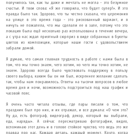
получилось так, как ты даже и мечтать не могла - это безумное
счастье. И твои слова: «Я же говорила, что будет супер!». И это
правда было так. Здорово, что ты честно сказала, что церемония
на улице в это время года - это рискованный вариант, и я
ничуть не пожалела, что мы сделали ее в зале, потому что это
локация была ещё несколько раз использована в течение вечера,
а с утра нас ждал приятный сюрприз в виде собранных в букеты
цветов из композиции, которые наши гости с удовольствием
забрали домой.
Я думаю, что самая главная трудность в работе с нами была в
том, что мы точно знаем, чего хотим, но чего мы точно хотим, не
знаем. Здорово всегда было чувствовать поддержку в пользу
своего выбора, каким бы он ни был, искреннее желание сделать
так, чтобы нам понравилось. Ответы на тысячи вопросов в любое
время дня и ночи, возможность подстроиться под наш график и
часовой пояс.
Я очень часто читала отзывы, где пары писали о том, что
праздник был про них, и их отражал, и все думала: «О чем это?
Ну да, есть фотограф, видеограф, декор, который вы выбрали,
еда, наряды». А сейчас пересматриваю фотографии, видео,
вспоминаю этот день и в голове стойкое чувство, что ведь это же
правда про нас. Каждая деталь, каждый момент. Круто, когда