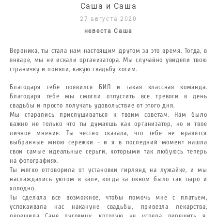
Саша и Саша
27 августа 2020
невеста Саша
Вероника, ты стала нам настоящим другом за это время. Тогда, в
январе, мы не искали организатора. Мы случайно увидели твою
страничку и поняли, какую свадьбу хотим.
Благодаря тебе появился БИП и такая классная команда.
Благодаря тебе мы смогли отпустить все тревоги в день
свадьбы и просто получать удовольствие от этого дня.
Мы старались прислушиваться к твоим советам. Нам было
важно не только что ты думаешь как организатор, но и твое
личное мнение. Ты честно сказала, что тебе не нравятся
выбранные мною сережки - и я в последний момент нашла
свои самые идеальные серьги, которыми так любуюсь теперь
на фотографиях.
Ты мягко отговорила от установки гирлянд на лужайке, и мы
наслаждались уютом в зале, когда за окном было так сыро и
холодно.
Ты сделала все возможное, чтобы помочь мне с платьем,
успокаивала нас накануне свадьбы, привезла лекарства,
перешила Сане пуговицу, которую не успела перешить я,