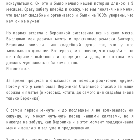
консультацию. Ох, это и было начало нашей истории длиною в 9
месяцев. Сразу забегу вперёд и скажу, что мы понятия не имели,
что делает свадебный организатор и были на 100% уверены, что
нам он не нужен!
Но первая встреча с Вероникой расставила все на свои места.
Выслушав мои девичьи мечты и практичные ремарки Виктора,
Вероника описала наш свадебный день так, что у нас
захватывало дыхание. Во-первых, мы поняли, что свадьба - это
не собрание шаблонов и традиции, а день, в котором мы
должны чувствовать себя комфортно.
И понеслось.
За время процесса я отказалась от помощи родителей, друзей.
Потому что у меня была Вероника! Отдельное спасибо за наши
образы и платье (о которых, кстати, до самого дня свадьбы знала
только Вероника)
С самой первой минуты и до последней я не волновалась ни
секунду, ну может чуть-чуть перед нашими клятвами, но я
никогда не забуду, как Вероника и в этот момент поддерживала
меня и вошла я в зал уже в предвкушении.
Хотела бы упомянуть 'соусную историю', связанную с моим