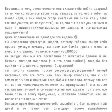
Вероника, я хочу очень-очень-очень сильно тебя поблагодарить!
за то, что согласилась вести нашу свадьбу, за то, что в тебе так
много идей, и они всегда супер уместные (не знаю, как у тебя
так получается, но получается!), за то, что ты прислушиваешься к
паре и ниииииииииикогдааааааа не давила, и всегда-всегда
поддерживала!
даже попаниковать не дала! где это видано 😄
ты невероятно чувствуешь людей, поэтому собрала вокруг себя
просто чумовую команду! вы прям все бомба пушка и огонь! и
вместе и отдельно! но вместе конечно х100500!
не забуду, как мы все постепенно по шажочкам делали, и не
бежали впереди паровоза (а я это дело люблю!). свадьба без
паники - это, конечно, уровень безусловно!
ты помогла сделать просто ууууууууууууууууулетный вечер!
настолько, что все гости нам весь вечер говорили, что у нас
самая красивая и классная свадьба! а я говорила, потому что вот
он, вот он человечищеееееееееее все придумавший! мы просто
так кивали головой и соглашались на все ахаха и при этом, все
было прям в точку придумано, и отражало полностью нас. не
иначе как ты ведьма ехехе
большое прям большущеееее тебе спасибо! это был невероятный
день! и он таким был благодаря твоему волшебному