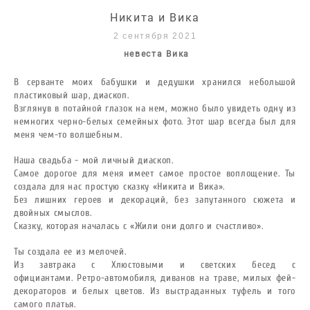
Никита и Вика
2 сентября 202
1
невеста Вика
В серванте моих бабушки и дедушки хранился небольшой
пластиковый шар, диаскоп.
Взглянув в потайной глазок на нем, можно было увидеть одну из
немногих черно-белых семейных фото.
Этот шар всегда был для
меня чем-то волшебным.
Наша свадьба - мой личный диаскоп.
Самое дорогое для меня имеет самое простое воплощение.
Ты
создала для нас простую сказку «Никита и Вика».
Без лишних героев и декораций, без запутанного сюжета и
двойных смыслов.
Сказку, которая началась с «Жили они долго и счастливо».
Ты создала ее из мелочей.
Из завтрака с Хлюстовыми и светских бесед с
официантами.
Ретро-автомобиля, диванов на траве, м
илых фей-
декораторов и белых цветов.
Из выстраданных туфель и того
самого платья.