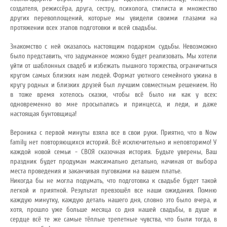
создателя, режиссёра, друга, сестру, психолога, стилиста и множество
других перевоплощений, которые мы увидели своими глазами на
протяжении всех этапов подготовки и всей свадьбы.
Знакомство с ней оказалось настоящим подарком судьбы. Невозможно
было представить, что задуманное можно будет реализовать. Мы хотели
уйти от шаблонных свадеб и избежать пышного торжества, ограничиться
кругом самых близких нам людей. Формат уютного семейного ужина в
кругу родных и близких друзей был лучшим совместным решением. Но
в тоже время хотелось сказки, чтобы всё было ни как у всех:
одновременно во мне просыпались и принцесса, и леди, и даже
настоящая бунтовщица!
Вероника с первой минуты взяла все в свои руки. Приятно, что в Now
family нет повторяющихся историй. Всё исключительно и неповторимо! У
каждой новой семьи - СВОЯ сказочная история. Будьте уверены, Ваш
праздник будет продуман максимально детально, начиная от выбора
места проведения и заканчивая пуговками на вашем платье.
Никогда бы не могла подумать, что подготовка к свадьбе будет такой
легкой и приятной. Результат превзошёл все наши ожидания. Помню
каждую минутку, каждую деталь нашего дня, словно это было вчера, и
хотя, прошло уже больше месяца со дня нашей свадьбы, в душе и
сердце всё те же самые тёплые трепетные чувства, что были тогда, в