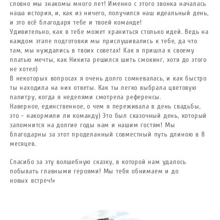
словно мы знакомы много лет! Именно с этого звонка началась
наша история, и, как из ничего, получился наш идеальный день,
и это всё благодаря тебе и твоей команде!
Удивительно, как в тебе может храниться столько идей. Ведь на
каждом этапе подготовки мы прислушивались к тебе, да что
там, мы нуждались в твоих советах! Как я пришла к своему
платью мечты, как Никита решился шить смокинг, хотя до этого
не хотел)
В некоторых вопросах я очень долго сомневалась, и как быстро
ты находила на них ответы. Как ты легко выбрала цветовую
палитру, когда я неделями смотрела референсы.
Наверное, единственное, о чем я переживала в день свадьбы,
это - накормили ли команду)
Это был сказочный день, который
запомнится на долгие годы нам и нашим гостям! Мы
благодарны за этот проделанный совместный путь длиною в 8
месяцев.
Спасибо за эту волшебную сказку, в которой нам удалось
побывать главными героями!
Мы тебя обнимаем и до
новых
встреч!»